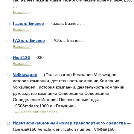
заставляет искать новые технологические приёмы и&#8230;
…
Википедия
Газель-Бизнес
— Газель Бизнес …
14
Википедия
ГАЗель-Бизнес
— ГАЗель Бизнес …
15
Википедия
Иж-2126
— 030 …
16
Википедия
Volkswagen
— (Фольксваген) Компания Volkswagen,
17
история компании, деятельность компании Компания
Volkswagen , история компании, деятельность компании,
руководство компании Содержание Содержание
Определение История Послевоенные годы
1950&mdash;1960 е «Ревущие» …
Энциклопедия инвестора
Идентификационный номер транспортного средства
—
18
(англ.&#160;Vehicle identification number, VIN)&#160;